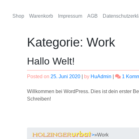
Skip
to
Shop
Warenkorb
Impressum
AGB
Datenschutzerkl
content
Kasse
Kategorie:
Work
Hallo Welt!
Posted on
25. Juni 2020
|
by
HuAdmin
|
1 Komm
Willkommen bei WordPress. Dies ist dein erster Be
Schreiben!
>
»
Work