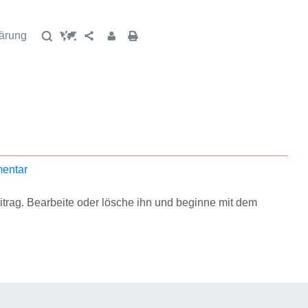
ärung
zu
entar
Hallo
Welt!
itrag. Bearbeite oder lösche ihn und beginne mit dem