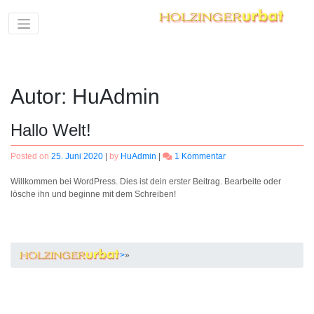
Skip
to
content
Autor:
HuAdmin
Hallo Welt!
zu
Posted on
25. Juni 2020
|
by
HuAdmin
|
1 Kommentar
Hallo
Welt!
Willkommen bei WordPress. Dies ist dein erster Beitrag. Bearbeite oder
lösche ihn und beginne mit dem Schreiben!
>
»