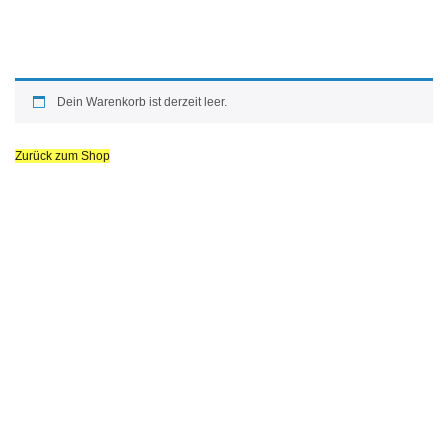
Skip
to
Dein Warenkorb ist derzeit leer.
content
Zurück zum Shop